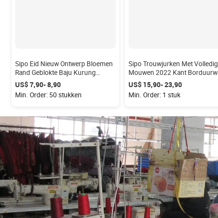
Sipo Eid Nieuw Ontwerp Bloemen
Sipo Trouwjurken Met Volledi
Rand Geblokte Baju Kurung
Mouwen 2022 Kant Borduurw
Vrouwen Moslim Met V-Hals
Luxe Moslim Baljurk Bescheid
US$ 7,90- 8,90
US$ 15,90- 23,90
Ontwerp Groothandel Malaysia
Trouwjurk Custom Malaysia Ba
Min. Order: 50 stukken
Min. Order: 1 stuk
Baju Kurung
Kurung