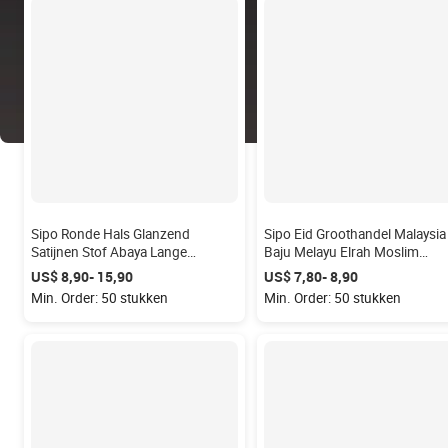
Sipo Ronde Hals Glanzend
Sipo Eid Groothandel Malaysia
Satijnen Stof Abaya Lange
Baju Melayu Elrah Moslim
Trompet Mouwen Met Versierde
Mannen Set Verborgen Zip Sat
US$ 8,90- 15,90
US$ 7,80- 8,90
Manchetten Abaya Vrouwen
Fesyen Moderne Witte Baju
Min. Order: 50 stukken
Min. Order: 50 stukken
Moslim Jurk
Melayu