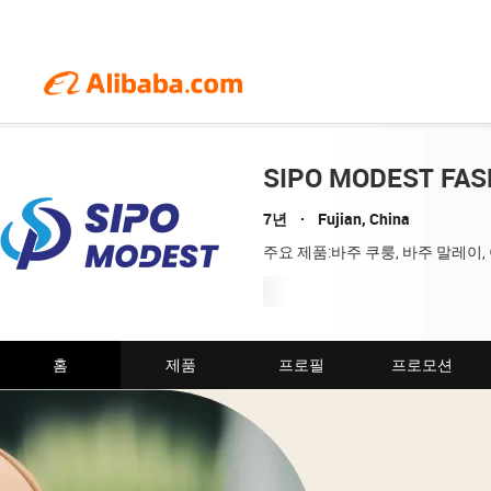
SIPO MODEST FASH
7년
Fujian, China
주요 제품:바주 쿠룽, 바주 말레이,
홈
제품
프로필
프로모션