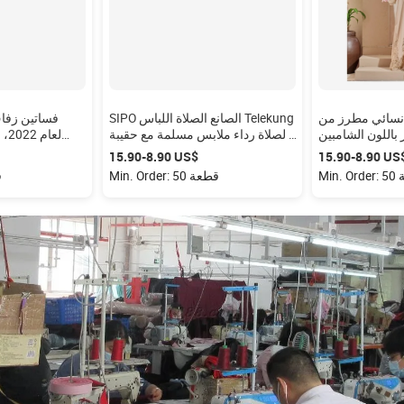
ائي مطرز من SIPO,
SIPO الصانع الصلاة اللباس Telekung
فساتين زفا
اللون الشامبين
الصلاة رداء ملابس مسلمة مع حقيبة
ن صانعي القطع
مبطن الصلاة ماليزيا Telekung
مطرزة بالدانتيل
8.-‏15.90 US$
‏8.90-‏15.90 US$
القطع الأصلية ،
زفاف محتشمة م
طعة
Min. Order: 50 قطعة
1
اللون الشامبين
الماليزي (باجو كورونج)
ستان نسائي مزود
بشال للحجاب