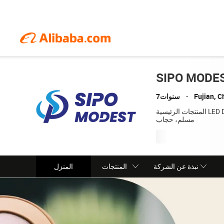
SIPO MODES
Fujian, C
7سنوات
المنتجات الرئيسية LED Display,LED Screen,LED Video Wall,Digital Billboard,COB LED Displayباجو كورونغ، باجو ملايو، عباءة، ثوب
مسلم، حجاب
نبذة عن الشركة
المنتجات
المنزل