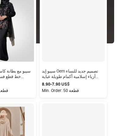
سيبو إيد Oem تصميم جديد للنساء
سيبو مع بطانة كامل
أزياء إسلامية أكمام طويلة عباية
خط قطع فستا
ملابس إسلامية فساتين إسلامية باجو
كورونج بيع بالج
‏7.90-‏8.90 US$
كورنج ماليزيا
المعاوضة الترت
Min. Order: 50 قطعة
Min. Order: 50 ق