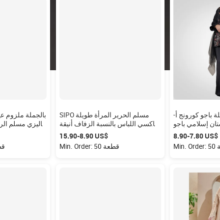
ة باجو كورونج أ-
SIPO مسلم الحرير المرأة طويلة
ن إسلامي باجو
ماكسي اللباس بالنسبة الزفاف أنيقة
ماليزي مسلم الر
ملة كورونج مودن
بلون التماس يجمع تصميم التحيز قطع
السحاب ساتان
‏7.80-‏8.90 US$
‏8.90-‏15.90 US$
ر الدانتيل النساء
الفاخرة عباءة
طعة
Min. Order: 50 قطعة
er: 50
الطباعة