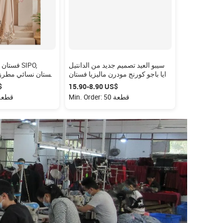
سيبو العيد تصميم جديد من الدانتيل
فستان نس
رايا باجو كورنج مودرن ماليزيا فستان
فستان نسائي مطرز ب
نسائي مقاس كبير طقم ملايو المسلم
مناسب لرمضان م
‏8.90-‏15.90 US$
‏90
المتواضع
الأصلية/صانعي 
Min. Order: 50 قطعة
Min. Order: 50 ق
فستان نسائي مطرز ب
من ماليزيا ، ف