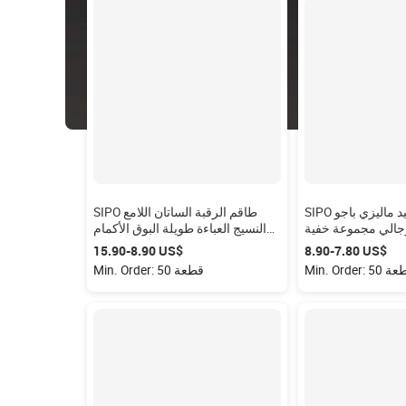
SIPO بالجملة ملزوم عيد ماليزي باجو
SIPO طاقم الرقبة الساتان اللامع
جالي مجموعة خفية
النسيج العباءة طويلة البوق الأكمام
 أزياء عصرية أبيض
مع مزين الأصفاد العباءة المرأة
‏7.80-‏8.90 US$
‏8.90-‏15.90 US$
باجو ماليزي
مسلم اللباس
Min. Ord قطعة
Min. Order: 50 قطعة