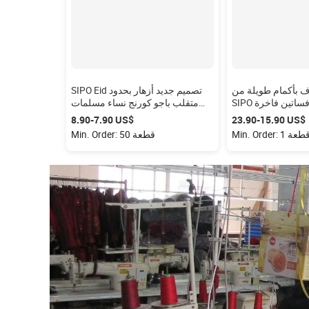
ف بأكمام طويلة من
SIPO Eid تصميم جديد أزهار بحدود
SIPO لعام 2022، فساتين فاخرة
متقلب باجو كورنج نساء مسلمات
 للمسلمات، فساتين
برقبة V تصميم بيع بالجملة ماليزيا
‏15.90-‏23.90 US$
‏7.90-‏8.90 US$
خصصة على الطراز
باجو كورنج
Min. Order:  قطعة
Min. Order: 50 قطعة