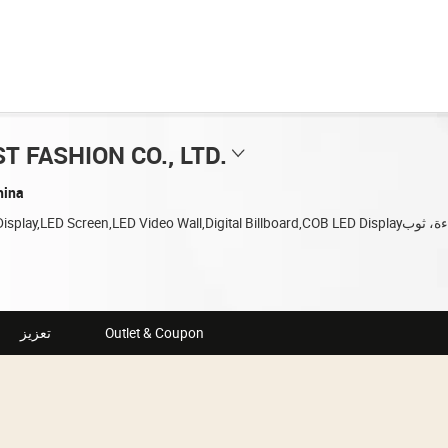
T FASHION CO., LTD.
hina
Outlet & Coupon
تعزيز